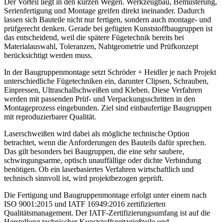
Der Vorteil liegt in den kurzen Wegen. Werkzeugbau, Bemusterung,
Serienfertigung und Montage greifen direkt ineinander. Dadurch
lassen sich Bauteile nicht nur fertigen, sondern auch montage- und
prüfgerecht denken. Gerade bei gefügten Kunststoffbaugruppen ist
das entscheidend, weil die spätere Fügetechnik bereits bei
Materialauswahl, Toleranzen, Nahtgeometrie und Prüfkonzept
berücksichtigt werden muss.
In der Baugruppenmontage setzt Schröder + Heidler je nach Projekt
unterschiedliche Fügetechniken ein, darunter Clipsen, Schrauben,
Einpressen, Ultraschallschweißen und Kleben. Diese Verfahren
werden mit passenden Prüf- und Verpackungsschritten in den
Montageprozess eingebunden. Ziel sind einbaufertige Baugruppen
mit reproduzierbarer Qualität.
Laserschweißen wird dabei als mögliche technische Option
betrachtet, wenn die Anforderungen des Bauteils dafür sprechen.
Das gilt besonders bei Baugruppen, die eine sehr saubere,
schwingungsarme, optisch unauffällige oder dichte Verbindung
benötigen. Ob ein laserbasiertes Verfahren wirtschaftlich und
technisch sinnvoll ist, wird projektbezogen geprüft.
Die Fertigung und Baugruppenmontage erfolgt unter einem nach
ISO 9001:2015 und IATF 16949:2016 zertifizierten
Qualitätsmanagement. Der IATF-Zertifizierungsumfang ist auf die
Herstellung technischer Kunststoffspritzgießteile und