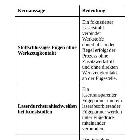
Kernaussage
Bedeutung
Ein fokussierter
Laserstrahl
verbindet
Werkstoffe
dauerhaft. In der
Stoffschlüssiges Fügen ohne
Regel erfolgt der
Werkzeugkontakt
Prozess ohne
Zusatzwerkstoff
und ohne direkten
Werkzeugkontakt
an der Fügestelle.
Ein
lasertransparenter
Fügepartner und ein
Laserdurchstrahlschweißen
laserabsorbierender
bei Kunststoffen
Fügepartner werden
unter Fügedruck
miteinander
verbunden.
Das Verfahren